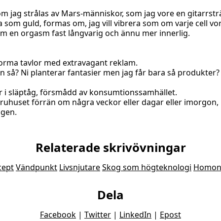
 om jag strålas av Mars-människor, som jag vore en gitarrstr
ta som guld, formas om, jag vill vibrera som om varje cell vo
m en orgasm fast långvarig och ännu mer innerlig.
norma tavlor med extravagant reklam.
än så? Ni planterar fantasier men jag får bara så produkter?
i släptåg, försmådd av konsumtionssamhället.
aruhuset förrän om några veckor eller dagar eller imorgon,
igen.
Relaterade skrivövningar
cept
Vändpunkt
Livsnjutare
Skog som högteknologi
Homo
Dela
Facebook
|
Twitter
|
LinkedIn
|
Epost