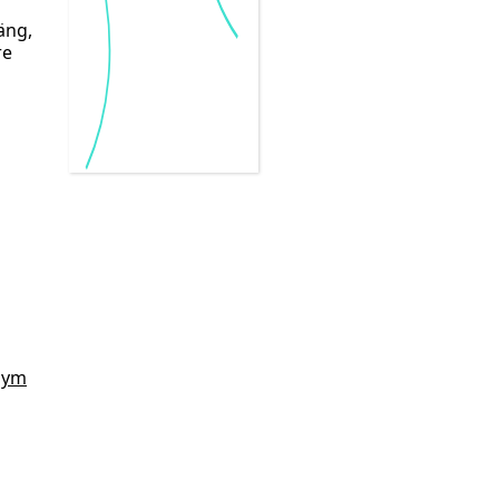
äng,
re
nym