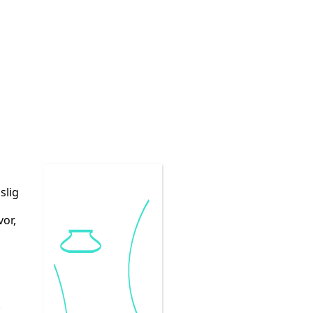
slig
or,
.