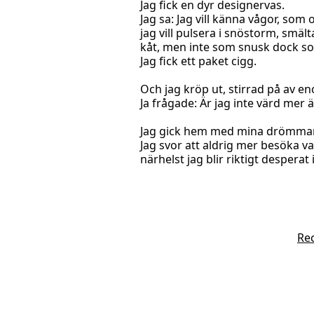
Jag fick en dyr designervas.
Jag sa: Jag vill känna vågor, som
jag vill pulsera i snöstorm, smäl
kåt, men inte som snusk dock so
Jag fick ett paket cigg.
Och jag kröp ut, stirrad på av e
Ja frågade: Är jag inte värd mer 
Jag gick hem med mina drömmar 
Jag svor att aldrig mer besöka v
närhelst jag blir riktigt desperat 
Re