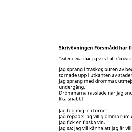
Skrivövningen
Försmådd
har fl
Texten nedan har jag skrivit utifrån övni
Jag sprang i träskor, buren av 
tornade upp i utkanten av stade
Jag sprang med drömmar, utmejsl
undergång.
Drömmarna rasslade när jag snub
lika snabbt.
Jag tog mig in i tornet.
Jag ropade: Jag vill glömma rum o
Jag fick en flaska vin.
Jag sa: Jag vill känna att jag är vi