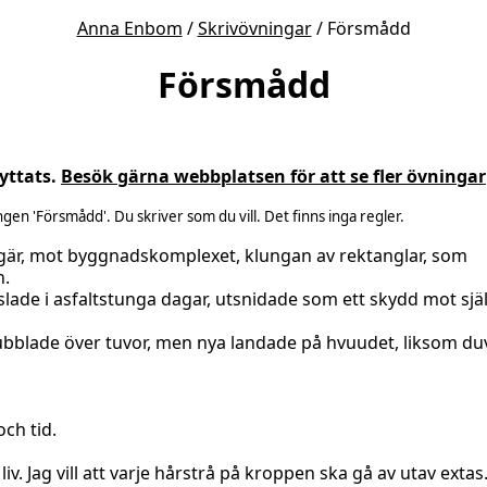
Anna Enbom
/
Skrivövningar
/ Försmådd
Försmådd
yttats.
Besök gärna webbplatsen för att se fler övningar
ngen 'Försmådd'. Du skriver som du vill. Det finns inga regler.
begär, mot byggnadskomplexet, klungan av rektanglar, som
n.
ade i asfaltstunga dagar, utsnidade som ett skydd mot själ
blade över tuvor, men nya landade på hvuudet, liksom duv
ch tid.
ll liv. Jag vill att varje hårstrå på kroppen ska gå av utav extas