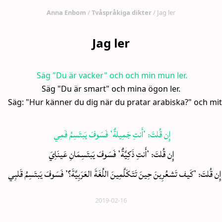
Anna Enbom
/
Tvåspråkiga dikter
/ Jag ler
Jag ler
 Säg "Du är vacker" och och min mun ler.

Säg "Du är smart" och mina ögon ler.

Säg: "Hur känner du dig när du pratar arabiska?" och mitt 
 إِن قُلتَ: ’أَنتِ جَمِيلةٌ’ فَسَوفَ يَبتَسِمُ فَمِي

إِن قُلتَ: ’أَنتِ ذَكِيَّةٌ’ فَسَوفَ يَبتَسِمَانِ عَينَاِيَ

اللُغَةَ العَرَبِيَّةَ؟’ فَسَوفَ يَبتَسِمُ قَلبِي
2019-02-16