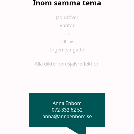
Inom samma tema
Jag gräver
Väntar
Tid
Till livs
Ingen tvingade
Alla dikter om Självreflektion
Stackars planet
Regnet
Anna Enbom
072-332 62 52
anna@annaenbom.se